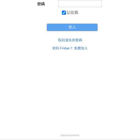
密碼
記住我
取回遺失的密碼
初到 Fridae？ 免費加入
Advertisement