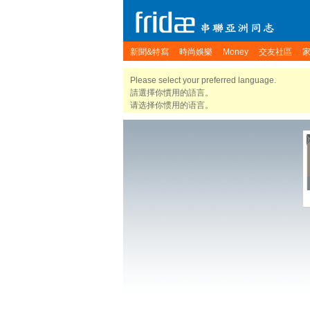
新聞&特寫
時尚娛樂
Money
交友社區
Please select your preferred language.
請選擇你慣用的語言。
请选择你惯用的语言。