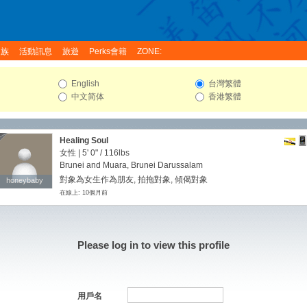
家族
活動訊息
旅遊
Perks會籍
ZONE:
English
台灣繁體
中文简体
香港繁體
Healing Soul
女性 |
5' 0"
/
116lbs
Brunei and Muara, Brunei Darussalam
對象為女生作為朋友, 拍拖對象, 傾偈對象
honeybaby
honeybaby
在線上: 10個月前
Please log in to view this profile
用戶名