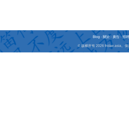
Blog
-
關於
-
廣告
-
招
© 版權所有 2026 fridae.a