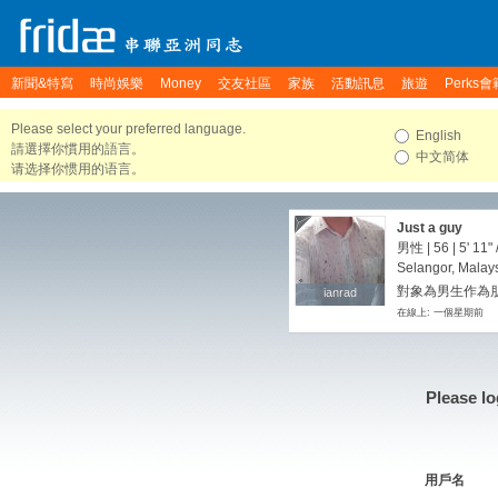
新聞&特寫
時尚娛樂
Money
交友社區
家族
活動訊息
旅遊
Perks會
Please select your preferred language.
English
請選擇你慣用的語言。
中文简体
请选择你惯用的语言。
Just a guy
男性 | 56 |
5' 11"
Selangor, Malay
對象為男生作為朋
ianrad
ianrad
在線上: 一個星期前
Please lo
用戶名