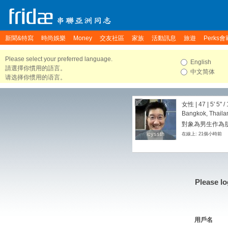
新聞&特寫
時尚娛樂
Money
交友社區
家族
活動訊息
旅遊
Perks會
Please select your preferred language.
English
請選擇你慣用的語言。
中文简体
请选择你惯用的语言。
女性 | 47 |
5' 5"
/
Bangkok, Thaila
對象為男生作為朋
icyssth
icyssth
在線上: 21個小時前
Please lo
用戶名