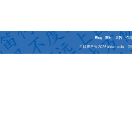
Blog
-
關於
-
廣告
-
招
© 版權所有 2026 fridae.a