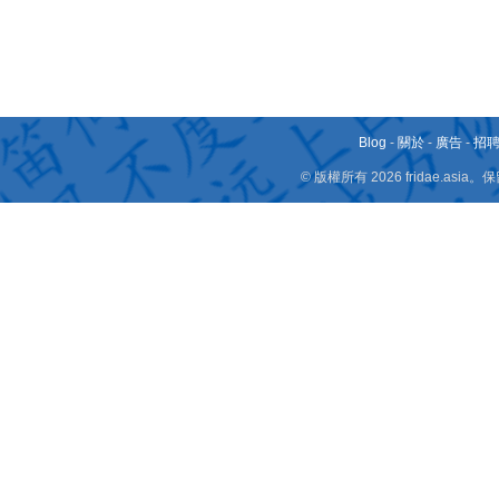
Blog
-
關於
-
廣告
-
招
© 版權所有 2026 fridae.a