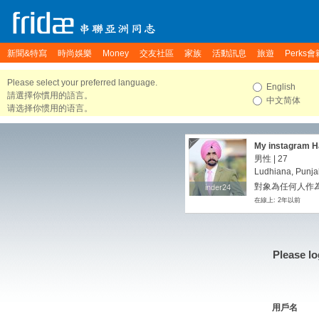
新聞&特寫
時尚娛樂
Money
交友社區
家族
活動訊息
旅遊
Perks會
Please select your preferred language.
English
請選擇你慣用的語言。
中文简体
请选择你惯用的语言。
My instagram H
there if you want
男性 | 27
Ludhiana, Punjab
對象為任何人作
inder24
inder24
在線上: 2年以前
Please lo
用戶名