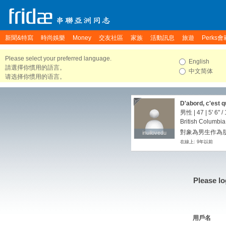
新聞&特寫
時尚娛樂
Money
交友社區
家族
活動訊息
旅遊
Perks會
Please select your preferred language.
English
請選擇你慣用的語言。
中文简体
请选择你惯用的语言。
D'abord, c'est q
男性 | 47 |
5' 6"
/
British Columbi
對象為男生作為朋
inuilovedu
inuilovedu
在線上: 9年以前
Please lo
用戶名