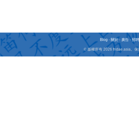
Blog
-
關於
-
廣告
-
招
© 版權所有 2026 fridae.a