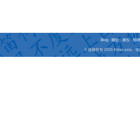
Blog
-
關於
-
廣告
-
招
© 版權所有 2026 fridae.a