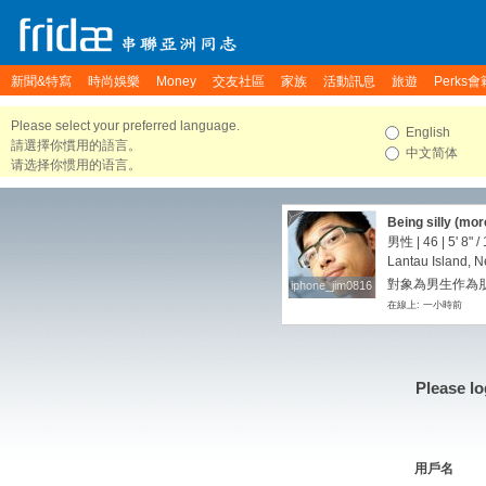
新聞&特寫
時尚娛樂
Money
交友社區
家族
活動訊息
旅遊
Perks會
Please select your preferred language.
English
請選擇你慣用的語言。
中文简体
请选择你惯用的语言。
Being silly (mor
男性 | 46 |
5' 8"
/
Lantau Island, N
對象為男生作為朋友
iphone_jim0816
iphone_jim0816
在線上: 一小時前
Please lo
用戶名