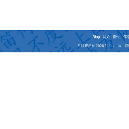
Blog
-
關於
-
廣告
-
招
© 版權所有 2026 fridae.a