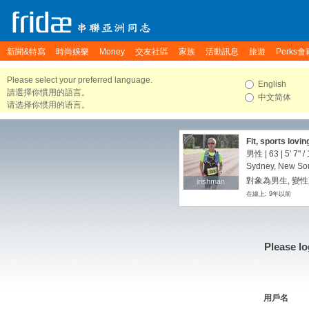
新聞&特寫
時尚娛樂
Money
交友社區
家族
活動訊息
旅遊
Perks會
Please select your preferred language.
English
請選擇你慣用的語言。
中文简体
请选择你惯用的语言。
Fit, sports lovin
男性 | 63 |
5' 7"
/
Sydney, New Sou
對象為男生, 變性
irishman
irishman
在線上: 9年以前
Please lo
用戶名