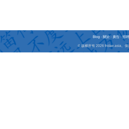
Blog
-
關於
-
廣告
-
招
© 版權所有 2026 fridae.a