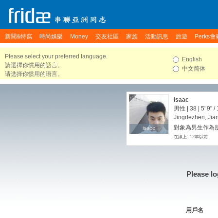
新聞&特寫
時尚娛樂
Money
交友社區
家族
活動訊息
旅遊
Perks會
Please select your preferred language.
English
請選擇你慣用的語言。
中文简体
请选择你惯用的语言。
isaac
男性 | 38 |
5' 9"
/
Jingdezhen, Jia
對象為男生作為朋
isacc
isacc
在線上: 12年以前
Please lo
用戶名