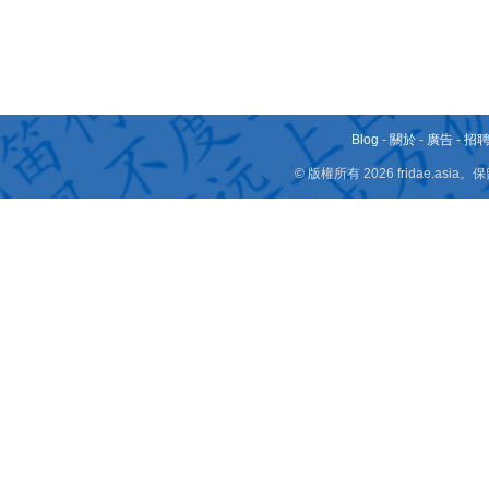
Blog
-
關於
-
廣告
-
招
© 版權所有 2026 fridae.a