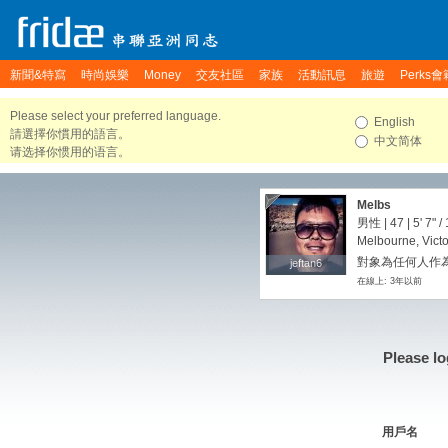
新聞&特寫
時尚娛樂
Money
交友社區
家族
活動訊息
旅遊
Perks會
Please select your preferred language.
English
請選擇你慣用的語言。
中文简体
请选择你惯用的语言。
Melbs
男性 | 47 |
5' 7"
/
Melbourne, Victor
對象為任何人作為
jeftan6
jeftan6
在線上: 3年以前
Please lo
用戶名