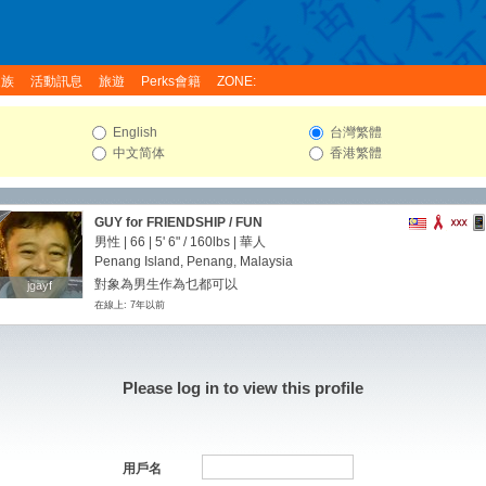
家族
活動訊息
旅遊
Perks會籍
ZONE:
English
台灣繁體
中文简体
香港繁體
GUY for FRIENDSHIP / FUN
男性 | 66 |
5' 6"
/
160lbs
| 華人
Penang Island, Penang, Malaysia
對象為男生作為乜都可以
jgayf
jgayf
在線上: 7年以前
Please log in to view this profile
用戶名