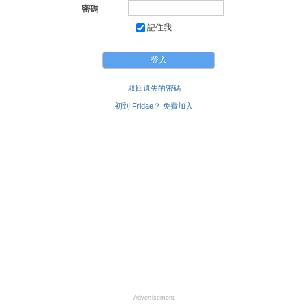
密碼
記住我
取回遺失的密碼
初到 Fridae？ 免費加入
Advertisement