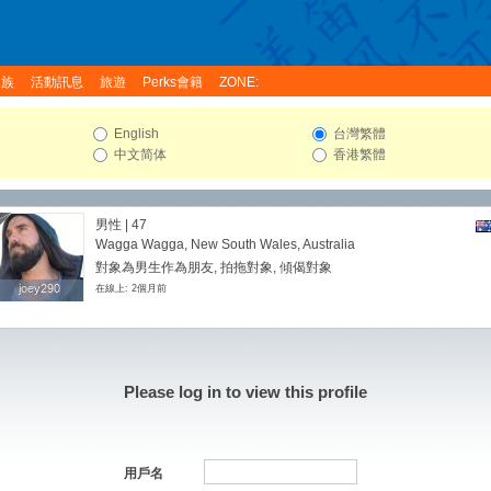
家族
活動訊息
旅遊
Perks會籍
ZONE:
English
台灣繁體
中文简体
香港繁體
男性 | 47
Wagga Wagga, New South Wales, Australia
對象為男生作為朋友, 拍拖對象, 傾偈對象
joey290
joey290
在線上: 2個月前
Please log in to view this profile
用戶名