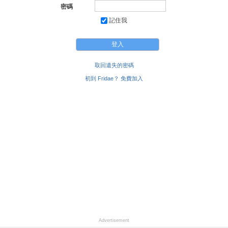
密碼
記住我
取回遺失的密碼
初到 Fridae？ 免費加入
Advertisement