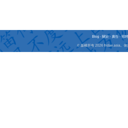
Blog
-
關於
-
廣告
-
招
© 版權所有 2026 fridae.a