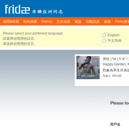
新聞&特寫
時尚娛樂
Money
交友社區
家族
活動訊息
旅遊
Perks會
Please select your preferred language.
English
請選擇你慣用的語言。
中文简体
请选择你惯用的语言。
男性 | 56 |
5' 8"
/
Happy Garden, K
對象為男生作為朋
jon_chew
jon_chew
在線上: 8年以前
Please lo
用戶名