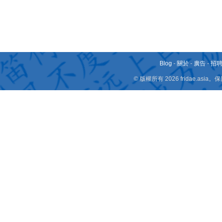
Blog
-
關於
-
廣告
-
招
© 版權所有 2026 fridae.a