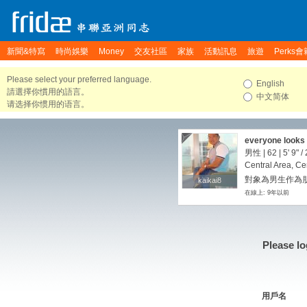
新聞&特寫
時尚娛樂
Money
交友社區
家族
活動訊息
旅遊
Perks會
Please select your preferred language.
English
請選擇你慣用的語言。
中文简体
请选择你惯用的语言。
everyone looks 
男性 | 62 |
5' 9"
/
Central Area, Ce
對象為男生作為朋
kaikai8
kaikai8
在線上: 9年以前
Please lo
用戶名