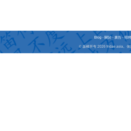
Blog
-
關於
-
廣告
-
招
© 版權所有 2026 fridae.a