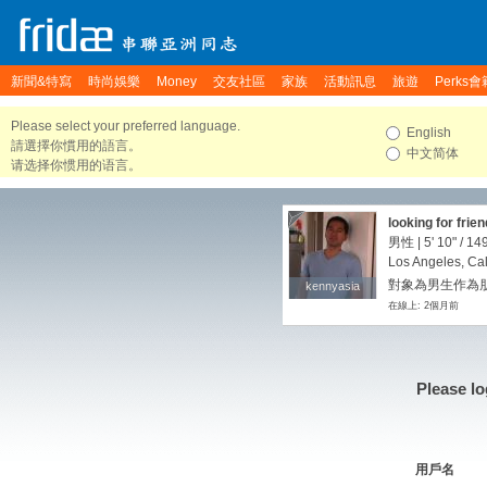
新聞&特寫
時尚娛樂
Money
交友社區
家族
活動訊息
旅遊
Perks會
Please select your preferred language.
English
請選擇你慣用的語言。
中文简体
请选择你惯用的语言。
looking for frie
男性 |
5' 10"
/
149
Los Angeles, Cal
對象為男生作為朋友
kennyasia
kennyasia
在線上: 2個月前
Please lo
用戶名