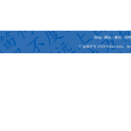
Blog
-
關於
-
廣告
-
招
© 版權所有 2026 fridae.a