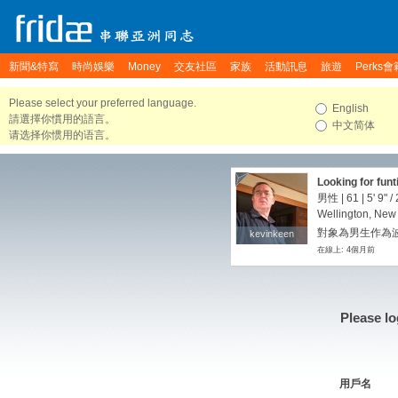
新聞&特寫
時尚娛樂
Money
交友社區
家族
活動訊息
旅遊
Perks會
Please select your preferred language.
English
請選擇你慣用的語言。
中文简体
请选择你惯用的语言。
Looking for fun
男性 | 61 |
5' 9"
/
Wellington, New
對象為男生作為
kevinkeen
kevinkeen
在線上: 4個月前
Please lo
用戶名