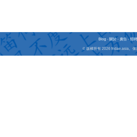
Blog
-
關於
-
廣告
-
招
© 版權所有 2026 fridae.a