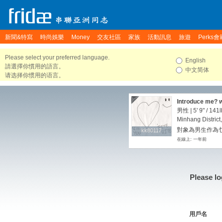
新聞&特寫
時尚娛樂
Money
交友社區
家族
活動訊息
旅遊
Perks會
Please select your preferred language.
English
請選擇你慣用的語言。
中文简体
请选择你惯用的语言。
Introduce me? wel
男性 |
5' 9"
/
141l
Minhang District
對象為男生作為
kk80117
kk80117
在線上: 一年前
Please lo
用戶名