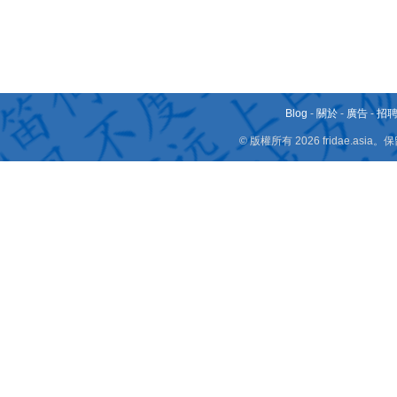
Blog
-
關於
-
廣告
-
招
© 版權所有 2026 fridae.a