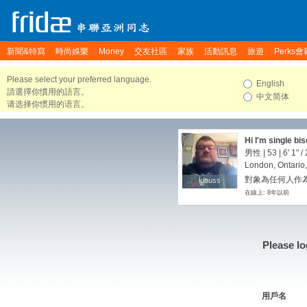
新聞&特寫
時尚娛樂
Money
交友社區
家族
活動訊息
旅遊
Perks會
Please select your preferred language.
English
請選擇你慣用的語言。
中文简体
请选择你惯用的语言。
Hi I'm single bi
relationship
男性 | 53 |
6' 1"
/
London, Ontario
對象為任何人作
klouss
klouss
在線上: 8年以前
Please lo
用戶名