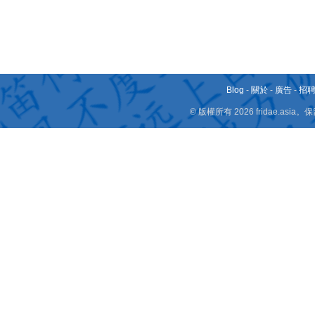
Blog
-
關於
-
廣告
-
招
© 版權所有 2026 fridae.a