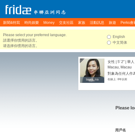
新聞&特寫
時尚娛樂
Money
交友社區
家族
活動訊息
旅遊
Perks會
Please select your preferred language.
English
請選擇你慣用的語言。
中文简体
请选择你惯用的语言。
女性 |
5' 2"
| 華人
Macau, Macau
對象為任何人作為
laura_na
laura_na
在線上: 8年以前
Please lo
用戶名