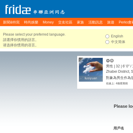
新聞&特寫
時尚娛樂
Money
交友社區
家族
活動訊息
旅遊
Perks會
Please select your preferred language.
English
請選擇你慣用的語言。
中文简体
请选择你惯用的语言。
😊🙂
男性 | 32 |
6' 0"
/
Zhabei District,
對象為男生作為朋
liusiyuan
liusiyuan
在線上: 4個星期前
Please lo
用戶名