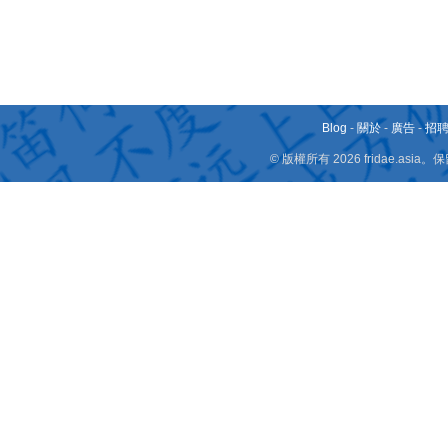
Blog
-
關於
-
廣告
-
招
© 版權所有 2026 fridae.a