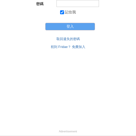
密碼
記住我
取回遺失的密碼
初到 Fridae？ 免費加入
Advertisement