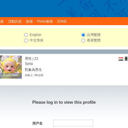
家族
活動訊息
旅遊
Perks會籍
ZONE:
English
台灣繁體
中文简体
香港繁體
男性 | 22
Syria
對象為男生
madfubbot
madfubbot
在線上: 4年以前
Please log in to view this profile
用戶名