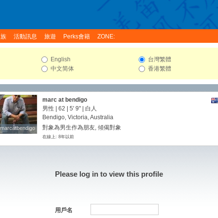
家族
活動訊息
旅遊
Perks會籍
ZONE:
English
台灣繁體
中文简体
香港繁體
marc at bendigo
男性 | 62 |
5' 9"
| 白人
Bendigo, Victoria, Australia
對象為男生作為朋友, 傾偈對象
marcatbendigo
marcatbendigo
在線上: 8年以前
Please log in to view this profile
用戶名