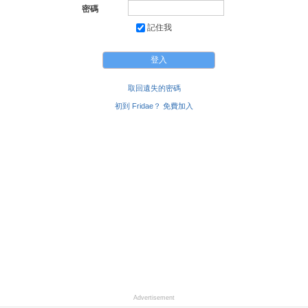
密碼
記住我
取回遺失的密碼
初到 Fridae？ 免費加入
Advertisement