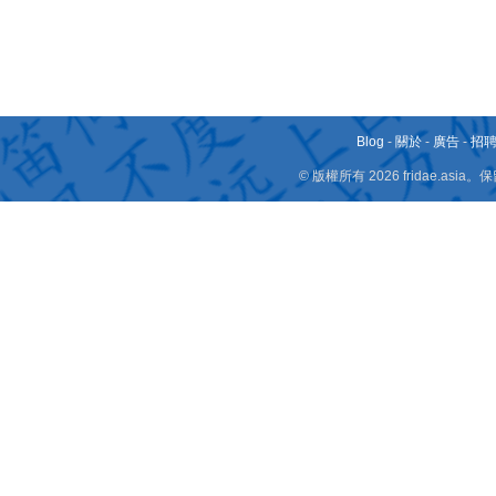
Blog
-
關於
-
廣告
-
招
© 版權所有 2026 fridae.a