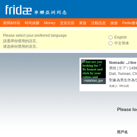
新聞&特寫
時尚娛樂
Money
交友社區
家族
活動訊息
旅遊
Perks會
Please select your preferred language.
English
請選擇你慣用的語言。
中文简体
请选择你惯用的语言。
Nomadic ...I liv
overseas.
男性 |
5' 7"
/
149l
Dali, Yunnan, C
對象為男生作為
matahari_gar
matahari_gar
在線上: 9年以前
Please lo
用戶名