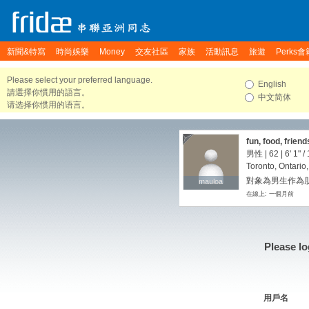
新聞&特寫
時尚娛樂
Money
交友社區
家族
活動訊息
旅遊
Perks會
Please select your preferred language.
English
請選擇你慣用的語言。
中文简体
请选择你惯用的语言。
fun, food, friend
男性 | 62 |
6' 1"
/
Toronto, Ontari
對象為男生作為朋友
mauloa
mauloa
在線上: 一個月前
Please lo
用戶名