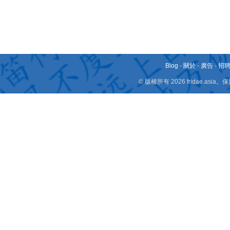
Blog
-
關於
-
廣告
-
招
© 版權所有 2026 fridae.a