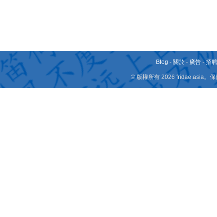
Blog
-
關於
-
廣告
-
招
© 版權所有 2026 fridae.a