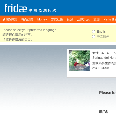
新聞&特寫
時尚娛樂
Money
交友社區
家族
活動訊息
旅遊
Perks會
Please select your preferred language.
English
請選擇你慣用的語言。
中文简体
请选择你惯用的语言。
女性 | 32 |
4' 11"
Surigao del Nort
對象為男生作為
maylyn
maylyn
在線上: 3年以前
Please lo
用戶名