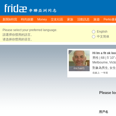
新聞&特寫
時尚娛樂
Money
交友社區
家族
活動訊息
旅遊
Perks會
Please select your preferred language.
English
請選擇你慣用的語言。
中文简体
请选择你惯用的语言。
Hi Im a fit ok l
cute asian guys
男性 | 68 |
5' 10"
Melbourne, Victor
對象為男生, 女生
michael1
michael1
在線上: 一年前
Please lo
用戶名