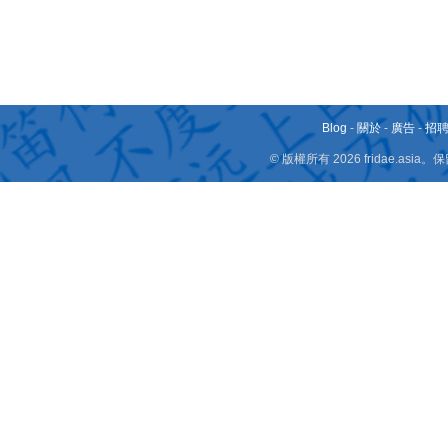
Blog
-
關於
-
廣告
-
招
© 版權所有 2026 fridae.a