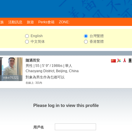
家族
活動訊息
旅遊
Perks會籍
ZONE:
English
台灣繁體
中文简体
香港繁體
随遇而安
男性 | 55 |
5' 9"
/
198lbs
| 華人
Chaoyang District, Beijing, China
對象為男生作為乜都可以
mike76321
mike76321
在線上: 3日內
Please log in to view this profile
用戶名