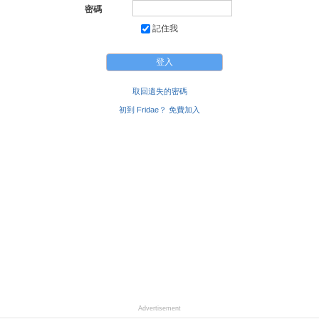
密碼
記住我
取回遺失的密碼
初到 Fridae？ 免費加入
Advertisement