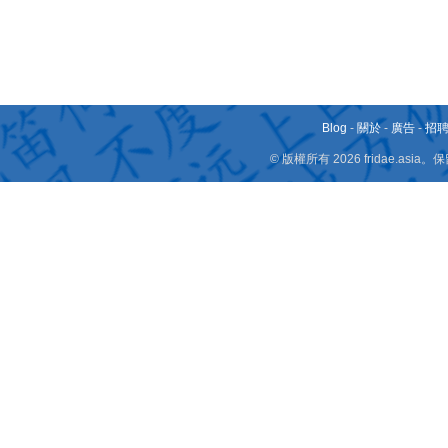
Blog
-
關於
-
廣告
-
招
© 版權所有 2026 fridae.a