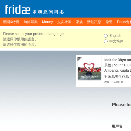
新聞&特寫
時尚娛樂
Money
交友社區
家族
活動訊息
旅遊
Perks會
Please select your preferred language.
English
請選擇你慣用的語言。
中文简体
请选择你惯用的语言。
look for 38yo a
男性 |
5' 6"
/
138l
Ampang, Kuala 
對象為男生作為
mikechinese
mikechinese
在線上: 4年以前
Please lo
用戶名