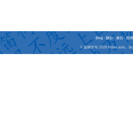
Blog
-
關於
-
廣告
-
招
© 版權所有 2026 fridae.a