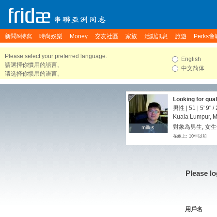
新聞&特寫
時尚娛樂
Money
交友社區
家族
活動訊息
旅遊
Perks會
Please select your preferred language.
English
請選擇你慣用的語言。
中文简体
请选择你惯用的语言。
Looking for qual
男性 | 51 |
5' 9"
/
Kuala Lumpur, M
對象為男生, 女生
millus
millus
在線上: 10年以前
Please lo
用戶名