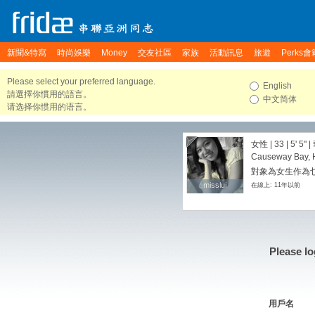
新聞&特寫
時尚娛樂
Money
交友社區
家族
活動訊息
旅遊
Perks會
Please select your preferred language.
English
請選擇你慣用的語言。
中文简体
请选择你惯用的语言。
女性 | 33 |
5' 5"
|
Causeway Bay, 
對象為女生作為
misslui
misslui
在線上: 11年以前
Please lo
用戶名