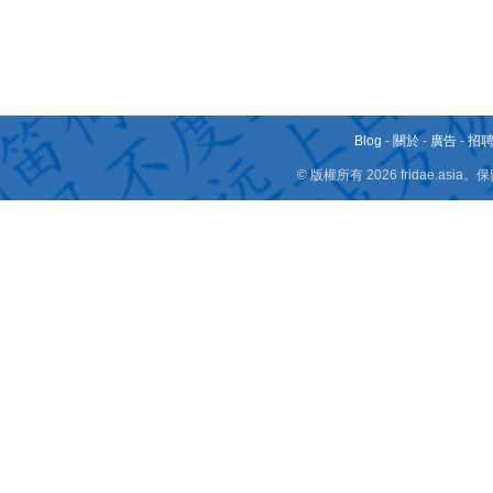
Blog
-
關於
-
廣告
-
招
© 版權所有 2026 fridae.a