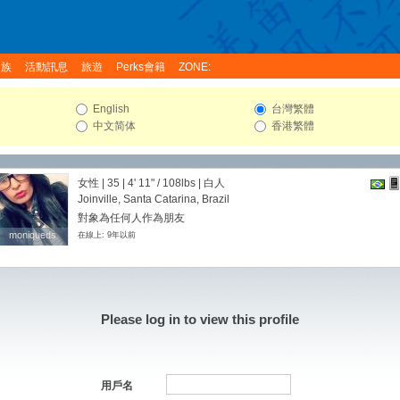
家族
活動訊息
旅遊
Perks會籍
ZONE:
English
台灣繁體
中文简体
香港繁體
女性 | 35 |
4' 11"
/
108lbs
| 白人
Joinville, Santa Catarina, Brazil
對象為任何人作為朋友
moniqueds
moniqueds
在線上: 9年以前
Please log in to view this profile
用戶名