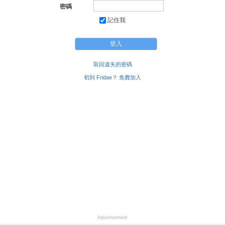
密碼
記住我
取回遺失的密碼
初到 Fridae？ 免費加入
Advertisement