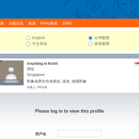
家族
活動訊息
旅遊
Perks會籍
ZONE:
English
台灣繁體
中文简体
香港繁體
Anything in North
男性
Singapore
對象為男生作為朋友, 波友, 傾偈對象
moveon00
moveon00
在線上: 3年以前
Please log in to view this profile
用戶名