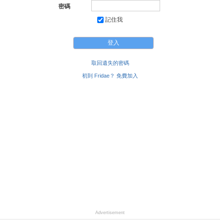
密碼
記住我
取回遺失的密碼
初到 Fridae？ 免費加入
Advertisement