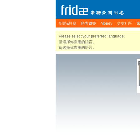
新聞&特寫
時尚娛樂
Money
交友社區
Please select your preferred language.
請選擇你慣用的語言。
请选择你惯用的语言。