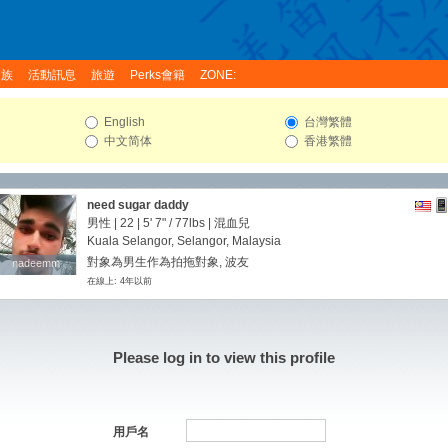
家族
活動訊息
旅遊
Perks會籍
ZONE:
English
台灣繁體
中文简体
香港繁體
need sugar daddy
男性 | 22 |
5' 7"
/
77lbs
| 混血兒
Kuala Selangor, Selangor, Malaysia
對象為男生作為拍拖對象, 波友
nadeemm
nadeemm
在線上: 4年以前
Please log in to view this profile
用戶名