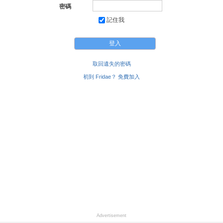
密碼
記住我
取回遺失的密碼
初到 Fridae？ 免費加入
Advertisement