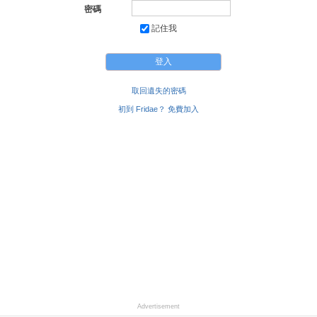
密碼
記住我
取回遺失的密碼
初到 Fridae？ 免費加入
Advertisement