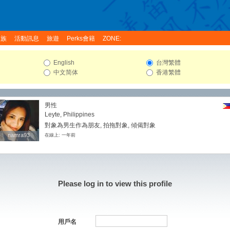
家族
活動訊息
旅遊
Perks會籍
ZONE:
English
台灣繁體
中文简体
香港繁體
男性
Leyte, Philippines
對象為男生作為朋友, 拍拖對象, 傾偈對象
namra93
namra93
在線上: 一年前
Please log in to view this profile
用戶名