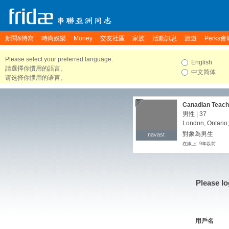
新聞&特寫
時尚娛樂
Money
交友社區
家族
活動訊息
旅遊
Perks會
Please select your preferred language.
English
請選擇你慣用的語言。
中文简体
请选择你惯用的语言。
Canadian Teach
男性 | 37
London, Ontario
對象為男生
navast
navast
在線上: 9年以前
Please lo
用戶名