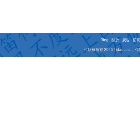
Blog
-
關於
-
廣告
-
招
© 版權所有 2026 fridae.a