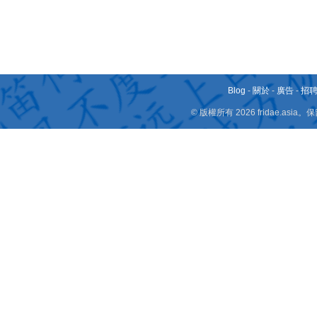
Blog
-
關於
-
廣告
-
招
© 版權所有 2026 fridae.a