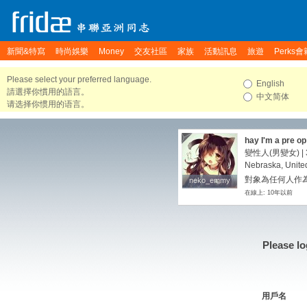
新聞&特寫
時尚娛樂
Money
交友社區
家族
活動訊息
旅遊
Perks會
Please select your preferred language.
English
請選擇你慣用的語言。
中文简体
请选择你惯用的语言。
hay I'm a pre op
maybe a fun ti
變性人(男變女) | 3
Nebraska, Unite
對象為任何人作為
neko_emmy
neko_emmy
在線上: 10年以前
Please lo
用戶名