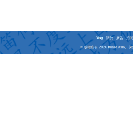
Blog
-
關於
-
廣告
-
招
© 版權所有 2026 fridae.a