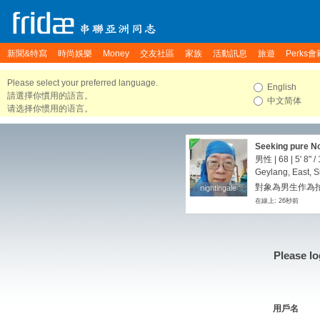
新聞&特寫
時尚娛樂
Money
交友社區
家族
活動訊息
旅遊
Perks會
Please select your preferred language.
English
請選擇你慣用的語言。
中文简体
请选择你惯用的语言。
Seeking pure
须男同
男性 | 68 |
5' 8"
/
Geylang, East, 
對象為男生作為拍
nightingale
nightingale
在線上: 26秒前
Please lo
用戶名