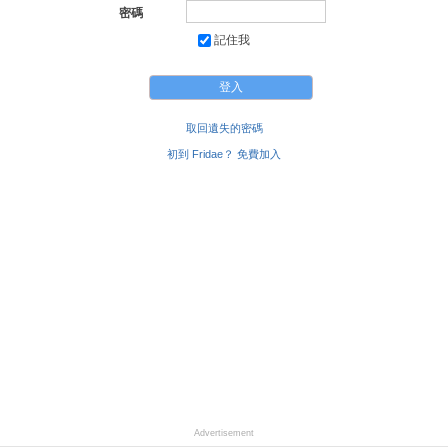
密碼
記住我
取回遺失的密碼
初到 Fridae？ 免費加入
Advertisement