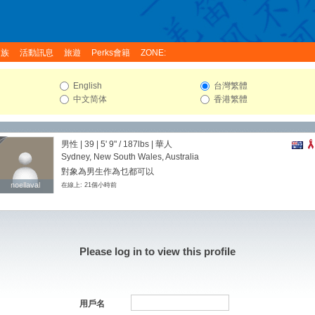
家族
活動訊息
旅遊
Perks會籍
ZONE:
English
台灣繁體
中文简体
香港繁體
男性 | 39 |
5' 9"
/
187lbs
| 華人
Sydney, New South Wales, Australia
對象為男生作為乜都可以
noellaval
noellaval
在線上: 21個小時前
Please log in to view this profile
用戶名