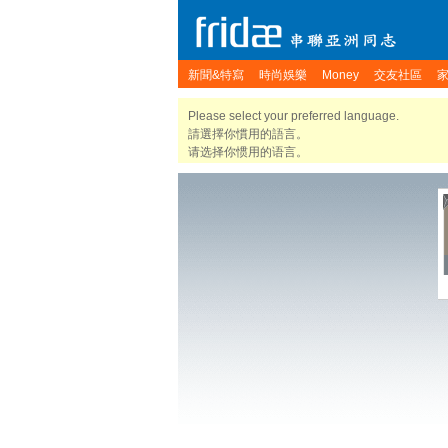
新聞&特寫
時尚娛樂
Money
交友社區
Please select your preferred language.
請選擇你慣用的語言。
请选择你惯用的语言。