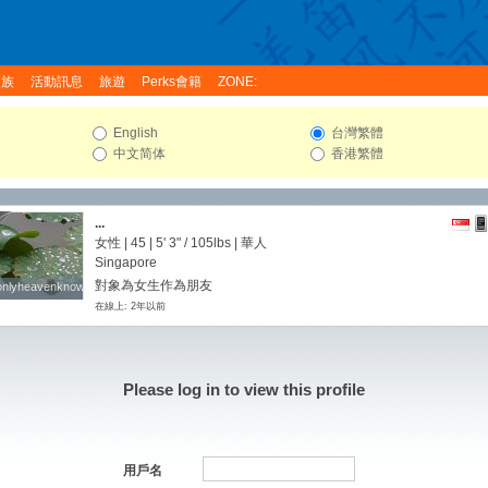
家族
活動訊息
旅遊
Perks會籍
ZONE:
English
台灣繁體
中文简体
香港繁體
...
女性 | 45 |
5' 3"
/
105lbs
| 華人
Singapore
對象為女生作為朋友
onlyheavenknows
onlyheavenknows
在線上: 2年以前
Please log in to view this profile
用戶名