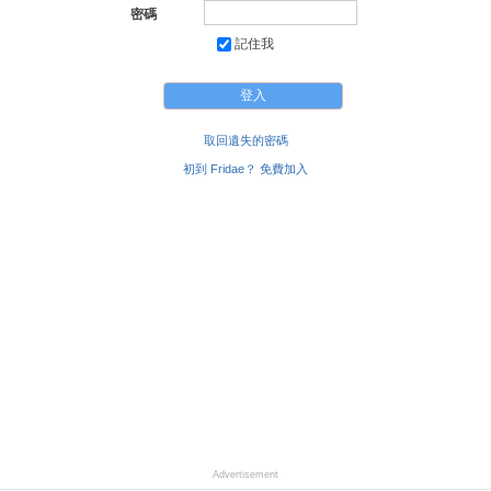
密碼
記住我
取回遺失的密碼
初到 Fridae？ 免費加入
Advertisement