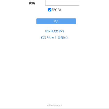
密碼
記住我
取回遺失的密碼
初到 Fridae？ 免費加入
Advertisement