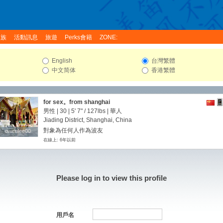
家族
活動訊息
旅遊
Perks會籍
ZONE:
English
台灣繁體
中文简体
香港繁體
for sex。from shanghai
男性 | 30 |
5' 7"
/
127lbs
| 華人
Jiading District, Shanghai, China
對象為任何人作為波友
owenlee00
owenlee00
在線上: 6年以前
Please log in to view this profile
用戶名