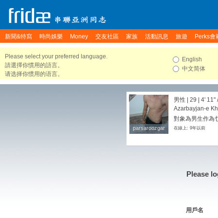
新聞&特寫
時尚娛樂
Money
交友社區
家族
活動訊息
旅遊
Perks會
Please select your preferred language.
English
請選擇你慣用的語言。
中文简体
请选择你惯用的语言。
男性 | 29 |
4' 11"
Azarbayjan-e Kha
對象為男生作為
parsaroozgar
parsaroozgar
在線上: 9年以前
Please lo
用戶名