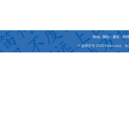
Blog
-
關於
-
廣告
-
招
© 版權所有 2026 fridae.a