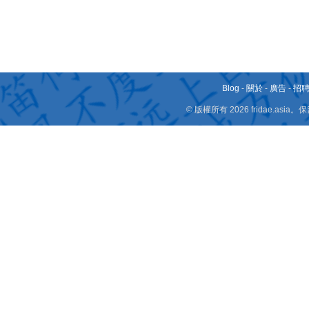
Blog
-
關於
-
廣告
-
招
© 版權所有 2026 fridae.a