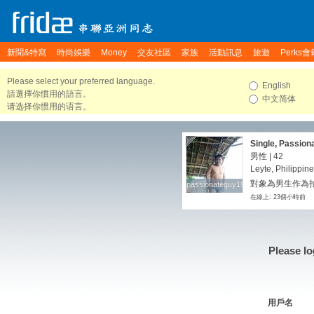
新聞&特寫
時尚娛樂
Money
交友社區
家族
活動訊息
旅遊
Perks會
Please select your preferred language.
English
請選擇你慣用的語言。
中文简体
请选择你惯用的语言。
Single, Passion
男性 | 42
Leyte, Philippin
對象為男生作為
passionateguy1983
passionateguy1983
在線上: 23個小時前
Please lo
用戶名