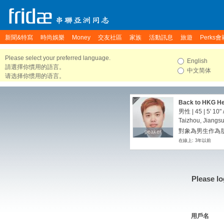
新聞&特寫
時尚娛樂
Money
交友社區
家族
活動訊息
旅遊
Perks會
Please select your preferred language.
English
請選擇你慣用的語言。
中文简体
请选择你惯用的语言。
Back to HKG He
男性 | 45 |
5' 10"
Taizhou, Jiangs
對象為男生作為朋
peaker
peaker
在線上: 3年以前
Please lo
用戶名