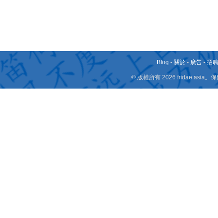
Blog
-
關於
-
廣告
-
招
© 版權所有 2026 fridae.a