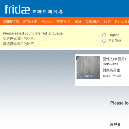
新聞&特寫
時尚娛樂
Money
交友社區
家族
活動訊息
旅遊
Perks會
Please select your preferred language.
English
請選擇你慣用的語言。
中文简体
请选择你惯用的语言。
變性人(女變男) | 
Botswana
對象為男生
plama
plama
在線上: 4年以前
Please lo
用戶名