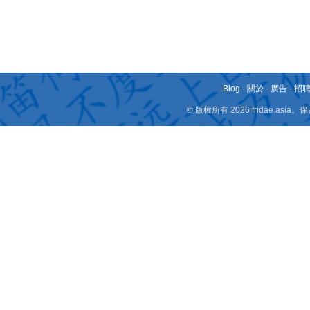
Blog
-
關於
-
廣告
-
招
© 版權所有 2026 fridae.a