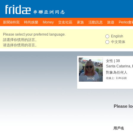
新聞&特寫
時尚娛樂
Money
交友社區
家族
活動訊息
旅遊
Perks會
Please select your preferred language.
English
請選擇你慣用的語言。
中文简体
请选择你惯用的语言。
女性 | 38
Santa Catarina, 
對象為任何人
pririg
pririg
在線上: 11年以前
Please lo
用戶名