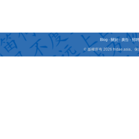
Blog
-
關於
-
廣告
-
招
© 版權所有 2026 fridae.a