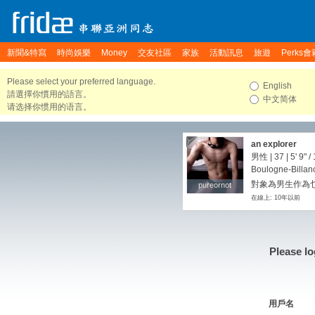
新聞&特寫
時尚娛樂
Money
交友社區
家族
活動訊息
旅遊
Perks會
Please select your preferred language.
English
請選擇你慣用的語言。
中文简体
请选择你惯用的语言。
an explorer
男性 | 37 |
5' 9"
/
Boulogne-Billanc
對象為男生作為
pureornot
pureornot
在線上: 10年以前
Please lo
用戶名