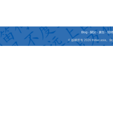
Blog
-
關於
-
廣告
-
招
© 版權所有 2026 fridae.a