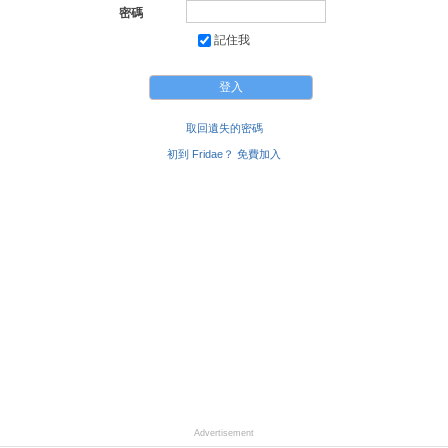
密碼
記住我
取回遺失的密碼
初到 Fridae？ 免費加入
Advertisement