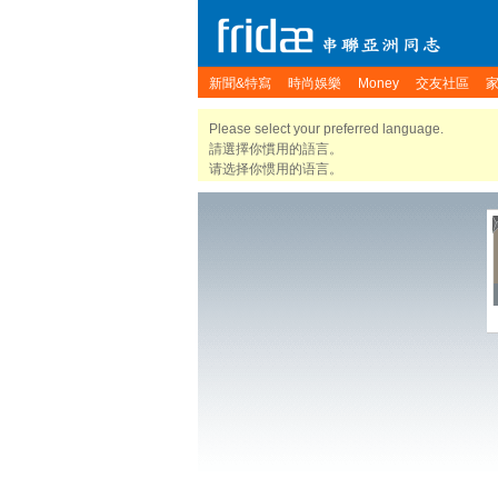
新聞&特寫
時尚娛樂
Money
交友社區
Please select your preferred language.
請選擇你慣用的語言。
请选择你惯用的语言。