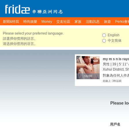
新聞&特寫
時尚娛樂
Money
交友社區
家族
活動訊息
旅遊
Perks會
Please select your preferred language.
English
請選擇你慣用的語言。
中文简体
请选择你惯用的语言。
my m s n is ra
男性 | 39 |
5' 11"
Xuhui District, 
對象為任何人作為
raydd
raydd
在線上: 3年以前
Please lo
用戶名