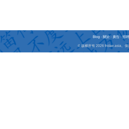
Blog
-
關於
-
廣告
-
招
© 版權所有 2026 fridae.a