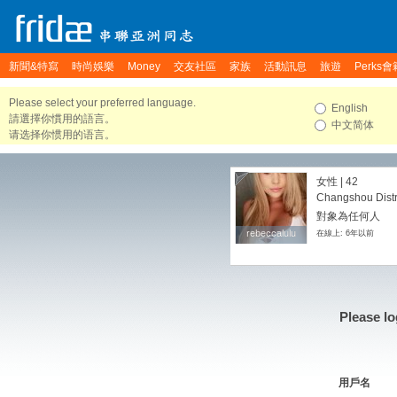
新聞&特寫
時尚娛樂
Money
交友社區
家族
活動訊息
旅遊
Perks會
Please select your preferred language.
English
請選擇你慣用的語言。
中文简体
请选择你惯用的语言。
女性 | 42
Changshou Distr
對象為任何人
rebeccalulu
rebeccalulu
在線上: 6年以前
Please lo
用戶名