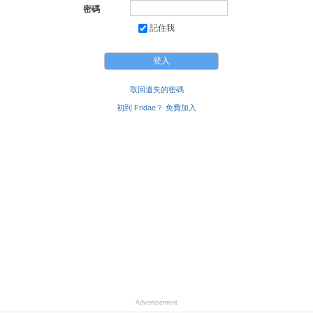
密碼
記住我
取回遺失的密碼
初到 Fridae？ 免費加入
Advertisement