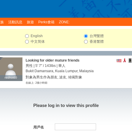
家族
活動訊息
旅遊
Perks會籍
ZONE:
English
台灣繁體
中文简体
香港繁體
Looking for older mature friends
男性 |
5' 7"
/
143lbs
| 華人
Bukit Damansara, Kuala Lumpur, Malaysia
對象為男生作為朋友, 波友, 傾偈對象
redhot69
redhot69
在線上: 2個小時前
Please log in to view this profile
用戶名