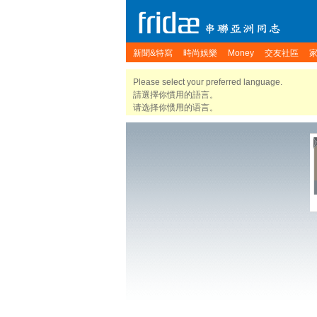
新聞&特寫
時尚娛樂
Money
交友社區
Please select your preferred language.
請選擇你慣用的語言。
请选择你惯用的语言。