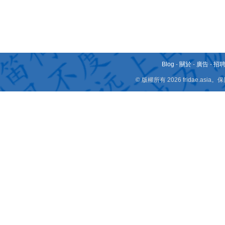
Blog
-
關於
-
廣告
-
招
© 版權所有 2026 fridae.a